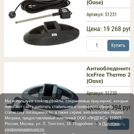
(Oase)
Артикул:
51231
Цена:
19 268 руб
Купить
Антиобледените
IceFree Thermo 2
(Oase)
Артикул:
51230
Мы используем cookies (файлы, сохраняемые браузером), которые
Цена:
13 994 руб
помогают сайту работать стабильнее и позволяютсобирать
статистику посещаемости, а также сервис веб-аналитики Яндекс
Метрика, предоставляемый компанией ООО «ЯНДЕКС», 119021,
Купить
Россия, Москва, ул. Л. Толстого, 16. Подробнее — в
Политике
конфиденциальности.