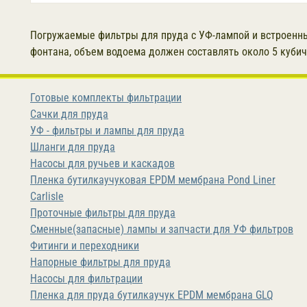
Погружаемые фильтры для пруда с УФ-лампой и встроенны
фонтана, объем водоема должен составлять около 5 кубич
Готовые комплекты фильтрации
Сачки для пруда
УФ - фильтры и лампы для пруда
Шланги для пруда
Насосы для ручьев и каскадов
Пленка бутилкаучуковая EPDM мембрана Pond Liner
Carlisle
Проточные фильтры для пруда
Сменные(запасные) лампы и запчасти для УФ фильтров
Фитинги и переходники
Напорные фильтры для пруда
Насосы для фильтрации
Пленка для пруда бутилкаучук EPDM мембрана GLQ