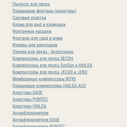
Пылесос для пруда
Плавающие фонтаны (аэраторы)
Садовые розетки
Корма для рыб и кормушки
Фонтанные насадки
Фонтаны для сада и дома
Изливы для водопадов
Пленки для пруда - Аксессуары
Компрессоры для пруда SECOH
Компрессоры для пруда SunSun и HAILEA
Компрессоры для пруда JECOD и JEBO
Мембранные компрессоры BOYU
Поршневые компрессоры HAILEA ACO
Аэраторы OASE
Аэраторы PONTEC
Аэраторы HAILEA
Антиобледенители
Антиобледенители OASE
Антиобледенители PONTEC