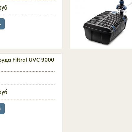
руб
ь
уда Filtral UVC 9000
руб
ь