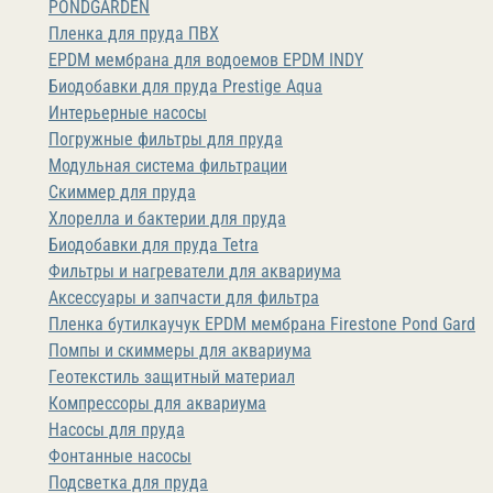
PONDGARDEN
Пленка для пруда ПВХ
EPDM мембрана для водоемов EPDM INDY
Биодобавки для пруда Prestige Aqua
Интерьерные насосы
Погружные фильтры для пруда
Модульная система фильтрации
Скиммер для пруда
Хлорелла и бактерии для пруда
Биодобавки для пруда Tetra
Фильтры и нагреватели для аквариума
Аксессуары и запчасти для фильтра
Пленка бутилкаучук EPDM мембрана Firestone Pond Gard
Помпы и скиммеры для аквариума
Геотекстиль защитный материал
Компрессоры для аквариума
Насосы для пруда
Фонтанные насосы
Подсветка для пруда