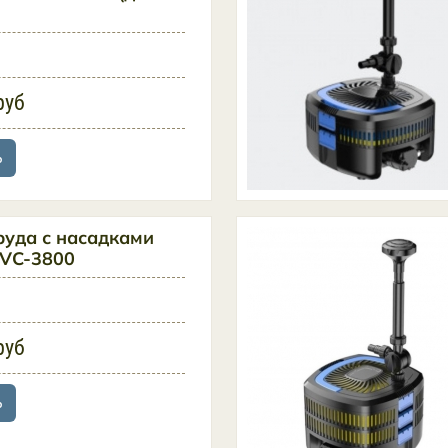
руб
ь
руда с насадками
UVC-3800
руб
ь