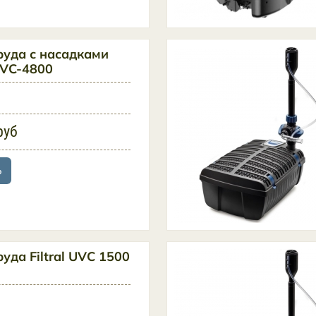
руда с насадками
UVC-4800
руб
ь
уда Filtral UVC 1500