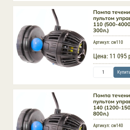
Помпа течени
пультом упра
110 (500-4000 
300л.)
Артикул:
cw110
Цена:
11 095 
Купит
Помпа течени
пультом упр
140 (1200-1500
800л.)
Артикул:
cw140