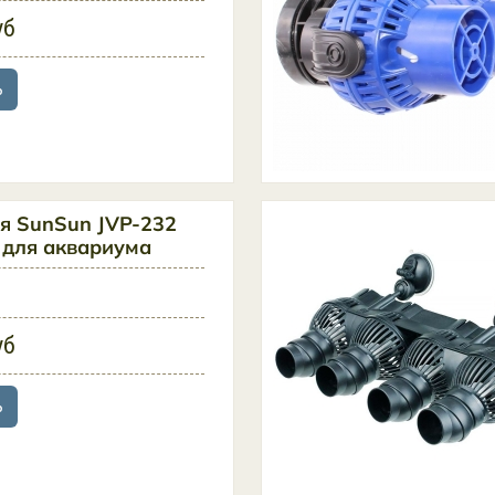
уб
ь
я SunSun JVP-232
) для аквариума
уб
ь