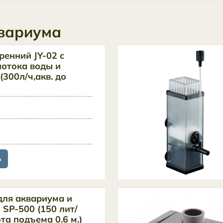
квариума
ренний JY-02 с
потока воды и
 (300л/ч,акв. до
ь
для аквариума и
SP-500 (150 лит/
ота подъема 0.6 м.)