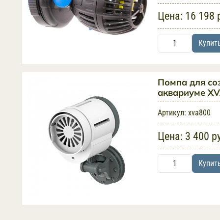
Цена:
16 198 
Купит
Помпа для со
аквариуме XV
Артикул:
xva800
Цена:
3 400 р
Купит