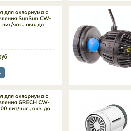
я для аквариума с
вления SunSun CW-
лит/час., акв. до
руб
ь
я для аквариума с
авления GRECH CW-
0 лит/час., акв. до