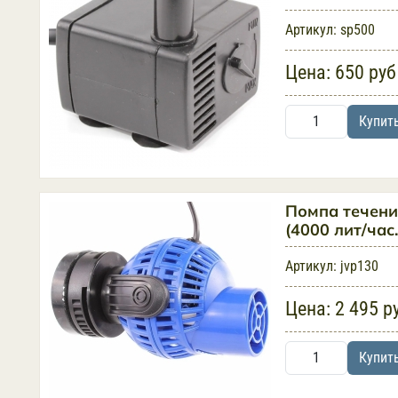
Артикул:
sp500
Цена:
650 руб
Купит
Помпа течени
(4000 лит/час
Артикул:
jvp130
Цена:
2 495 р
Купит