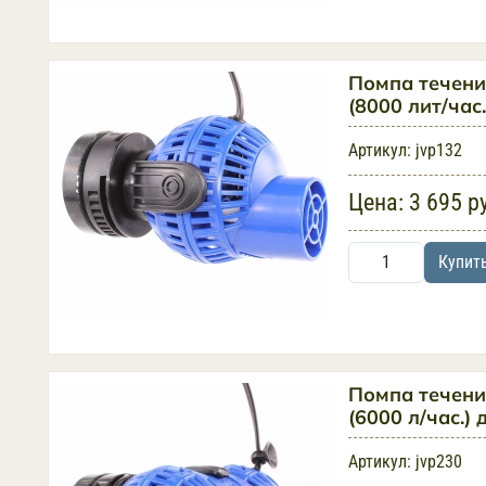
Помпа течени
(8000 лит/час
Артикул:
jvp132
Цена:
3 695 р
Купит
Помпа течени
(6000 л/час.)
Артикул:
jvp230