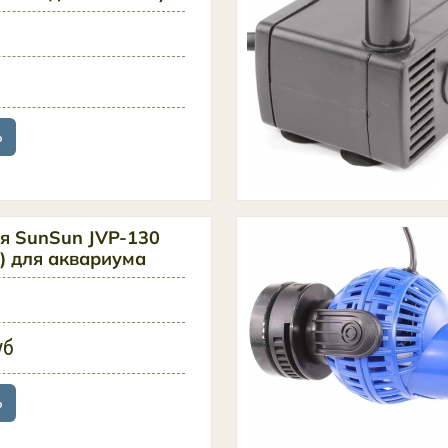
ь
я SunSun JVP-130
.) для аквариума
уб
ь