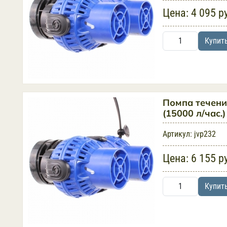
Цена:
4 095 р
Купит
Помпа течени
(15000 л/час.
Артикул:
jvp232
Цена:
6 155 р
Купит