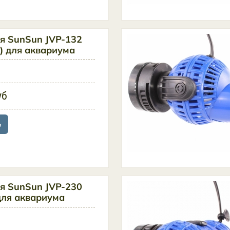
я SunSun JVP-132
.) для аквариума
уб
ь
я SunSun JVP-230
 для аквариума