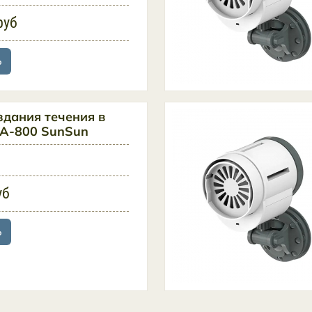
руб
ь
здания течения в
A-800 SunSun
уб
ь