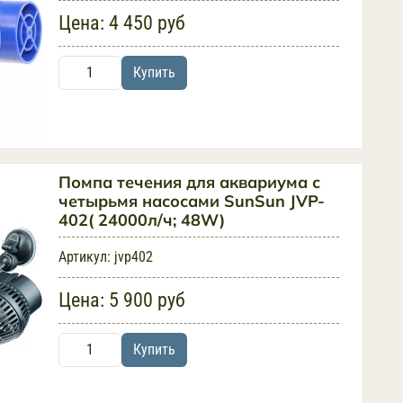
Цена:
4 450 руб
Купить
Помпа течения для аквариума с
четырьмя насосами SunSun JVP-
402( 24000л/ч; 48W)
Артикул:
jvp402
Цена:
5 900 руб
Купить