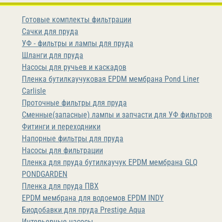
Готовые комплекты фильтрации
Сачки для пруда
УФ - фильтры и лампы для пруда
Шланги для пруда
Насосы для ручьев и каскадов
Пленка бутилкаучуковая EPDM мембрана Pond Liner
Carlisle
Проточные фильтры для пруда
Сменные(запасные) лампы и запчасти для УФ фильтров
Фитинги и переходники
Напорные фильтры для пруда
Насосы для фильтрации
Пленка для пруда бутилкаучук EPDM мембрана GLQ
PONDGARDEN
Пленка для пруда ПВХ
EPDM мембрана для водоемов EPDM INDY
Биодобавки для пруда Prestige Aqua
Интерьерные насосы