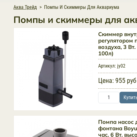
Аква Трейд
Помпы И Скиммеры Для Аквариума
Помпы и скиммеры для а
Cкиммер внут
регулятором 
воздуха, 3 Вт.
100л)
Артикул:
jy02
Цена:
955 руб
Купит
Помпа насос 
фонтана Boyu 
час. 6 Вт. выс