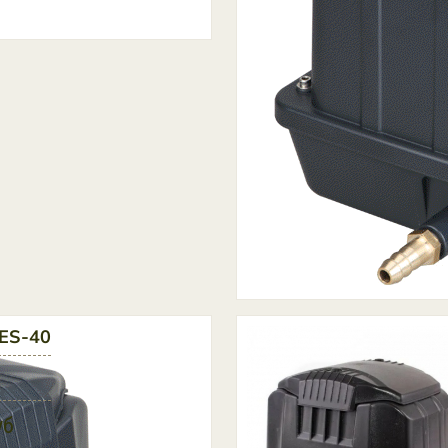
ES-40
уб