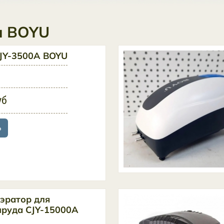
ы BOYU
JY-3500A BOYU
уб
ь
эратор для
пруда CJY-15000A