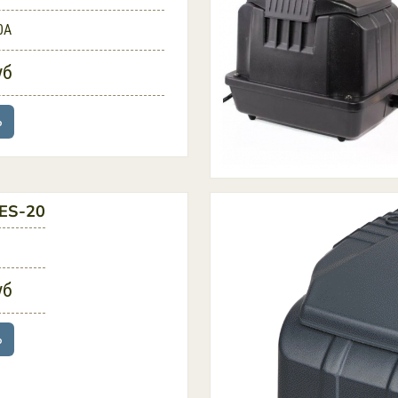
0A
уб
ь
ES-20
уб
ь