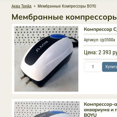
Аква Трейд
Мембранные Компрессоры BOYU
Мембранные компрессор
Компрессор C
Артикул:
cjy3500a
Цена:
2 393 р
Купит
Компрессор-а
аквариума и 
BOYU