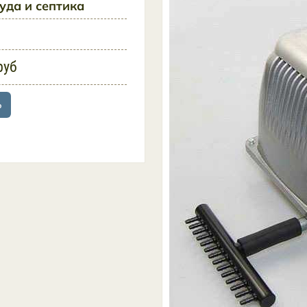
уда и септика
руб
ь