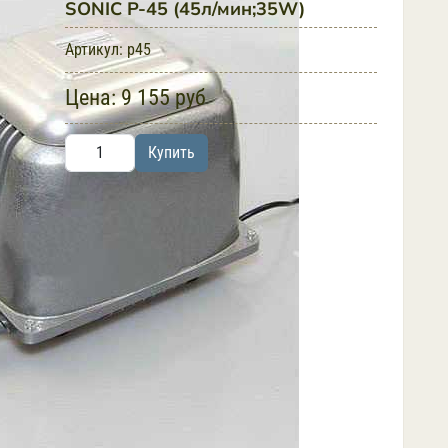
SONIC P-45 (45л/мин;35W)
Артикул:
p45
Цена:
9 155 руб
Купить