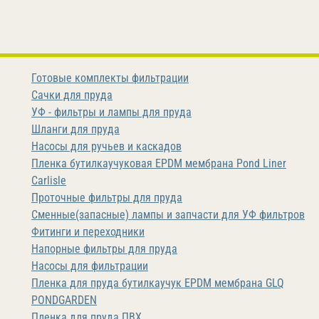
Готовые комплекты фильтрации
Сачки для пруда
УФ - фильтры и лампы для пруда
Шланги для пруда
Насосы для ручьев и каскадов
Пленка бутилкаучуковая EPDM мембрана Pond Liner
Carlisle
Проточные фильтры для пруда
Сменные(запасные) лампы и запчасти для УФ фильтров
Фитинги и переходники
Напорные фильтры для пруда
Насосы для фильтрации
Пленка для пруда бутилкаучук EPDM мембрана GLQ
PONDGARDEN
Пленка для пруда ПВХ