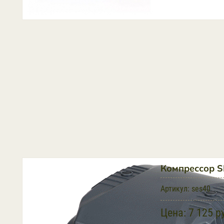
Компрессор S
Артикул:
ses40
Цена:
7 125 р