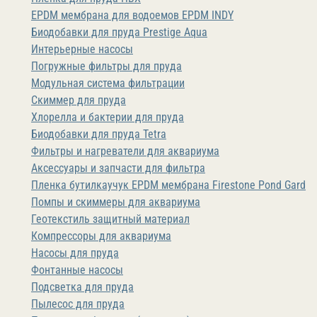
EPDM мембрана для водоемов EPDM INDY
Биодобавки для пруда Prestige Aqua
Интерьерные насосы
Погружные фильтры для пруда
Модульная система фильтрации
Скиммер для пруда
Хлорелла и бактерии для пруда
Биодобавки для пруда Tetra
Фильтры и нагреватели для аквариума
Аксессуары и запчасти для фильтра
Пленка бутилкаучук EPDM мембрана Firestone Pond Gard
Помпы и скиммеры для аквариума
Геотекстиль защитный материал
Компрессоры для аквариума
Насосы для пруда
Фонтанные насосы
Подсветка для пруда
Пылесос для пруда