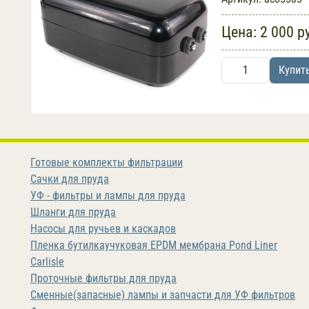
Цена:
2 000 р
Купит
Готовые комплекты фильтрации
Сачки для пруда
УФ - фильтры и лампы для пруда
Шланги для пруда
Насосы для ручьев и каскадов
Пленка бутилкаучуковая EPDM мембрана Pond Liner
Carlisle
Проточные фильтры для пруда
Сменные(запасные) лампы и запчасти для УФ фильтров