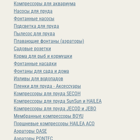
Компрессоры для аквариума
Насосы для пруда
Фонтанные насосы
Подсветка для пруда
Пылесос для пруда
Плавающие фонтаны (аэраторы)
Садовые розетки
Корма для рыб и кормушки
Фонтанные насадки
Фонтаны для сада и дома
Изливы для водопадов
Пленки для пруда - Аксессуары
Компрессоры для пруда SECOH
Компрессоры для пруда SunSun и HAILEA
Компрессоры для пруда JECOD и JEBO
Мембранные компрессоры BOYU
Поршневые компрессоры HAILEA ACO
Аэраторы OASE
Аэраторы PONTEC