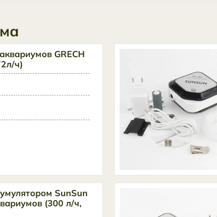
ума
 аквариумов GRECH
2л/ч)
кумулятором SunSun
вариумов (300 л/ч,