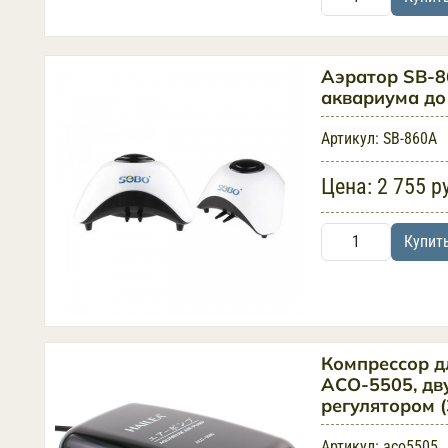
Аэратор SB-
аквариума до
Артикул:
SB-860A
Цена:
2 755 р
Купит
Компрессор д
ACO-5505, дв
регулятором (
Артикул:
aco5505