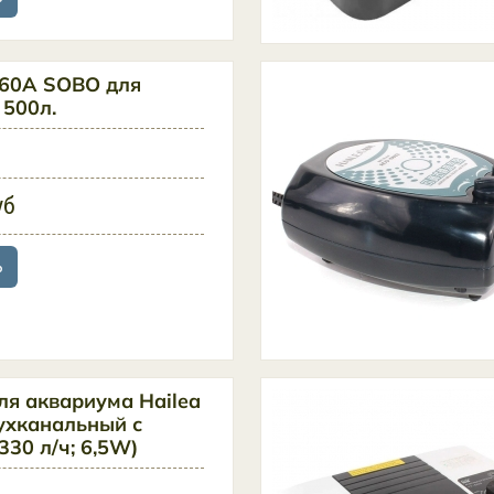
860A SOBO для
 500л.
уб
ь
ля аквариума Hailea
ухканальный с
330 л/ч; 6,5W)