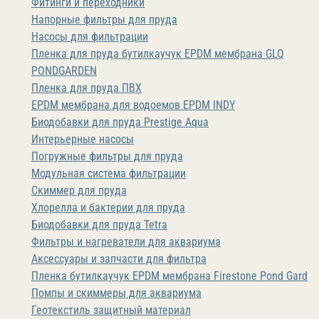
Фитинги и переходники
Напорные фильтры для пруда
Насосы для фильтрации
Пленка для пруда бутилкаучук EPDM мембрана GLQ
PONDGARDEN
Пленка для пруда ПВХ
EPDM мембрана для водоемов EPDM INDY
Биодобавки для пруда Prestige Aqua
Интерьерные насосы
Погружные фильтры для пруда
Модульная система фильтрации
Скиммер для пруда
Хлорелла и бактерии для пруда
Биодобавки для пруда Tetra
Фильтры и нагреватели для аквариума
Аксессуары и запчасти для фильтра
Пленка бутилкаучук EPDM мембрана Firestone Pond Gard
Помпы и скиммеры для аквариума
Геотекстиль защитный материал