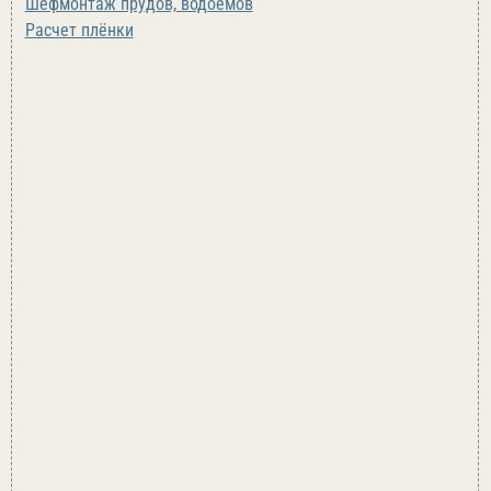
Шефмонтаж прудов, водоёмов
Расчет плёнки