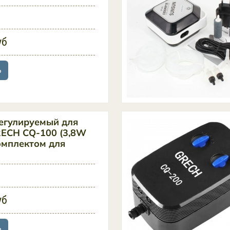
уб
ь
егулируемый для
ECH CQ-100 (3,8W
комплектом для
уб
ь