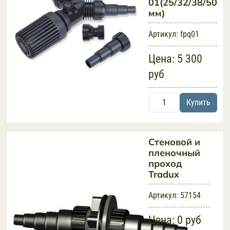
01(25/32/38/50
мм)
Артикул:
fpq01
Цена:
5 300
руб
Купить
Стеновой и
пленочный
проход
Tradux
Артикул:
57154
Цена:
0 руб