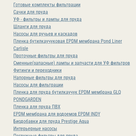
Готовые комплекты фильтрации
Сачки для пруда
УФ - фильтры и лампы для пруда
Шланги для пруда
Насосы для ручьев и каскадов
Пленка бутилкаучуковая EPDM мембрана Pond Liner
Carlisle
Проточные фильтры для пруда
Сменные(запасные) лампы и запчасти для УФ фильтров
Фитинги и переходники
Напорные фильтры для пруда
Насосы для фильтрации
Пленка для пруда бутилкаучук EPDM мембрана GLQ
PONDGARDEN
Пленка для пруда ПВХ
EPDM мембрана для водоемов EPDM INDY
Биодобавки для пруда Prestige Aqua
Интерьерные насосы
Погружные фильтры для пруда