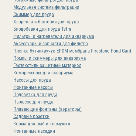
Модульная система фильтрации
Скиммер для пруда
Хлорелла и бактерии для пруда
Биодобавки для пруда Tetra
Фильтры и нагреватели для аквариума
Аксессуары и запчасти для фильтра
Пленка бутилкаучук EPDM мембрана Firestone Pond Gard
Помпы и скиммеры для аквариума
Геотекстиль защитный материал
Компрессоры для аквариума
Насосы для пруда
Фонтанные насосы
Подсветка для пруда
Пылесос для пруда
Плавающие фонтаны (аэраторы)
Садовые розетки
Корма для рыб и кормушки
Фонтанные насадки