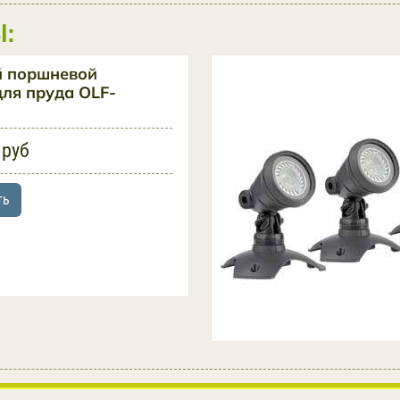
:
й поршневой
для пруда OLF-
 руб
ть