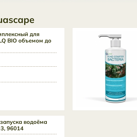
uascape
мплексный для
LQ BIO объемом до
 запуска водоёма
3, 96014