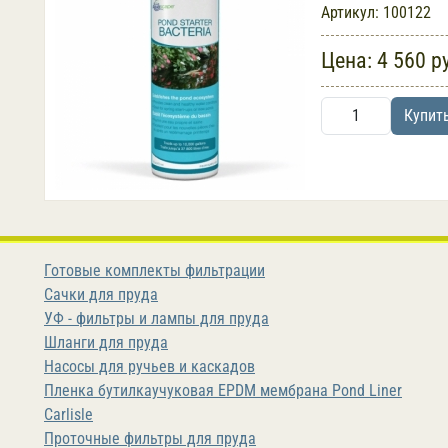
Артикул:
100122
Цена:
4 560 р
Купит
Готовые комплекты фильтрации
Сачки для пруда
УФ - фильтры и лампы для пруда
Шланги для пруда
Насосы для ручьев и каскадов
Пленка бутилкаучуковая EPDM мембрана Pond Liner
Carlisle
Проточные фильтры для пруда