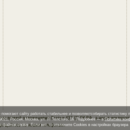
 помогают сайту работать стабильнее и позволяютсобирать статистику 
ределяемой положениями Статьи 437 (2) ГК РФ., а носит исключ
21, Россия, Москва, ул. Л. Толстого, 16. Подробнее — в
Политике кон
бращайтесь по нашим телефонам.
 файлов cookie. Если нет, то отключите Cookies в настройках браузера