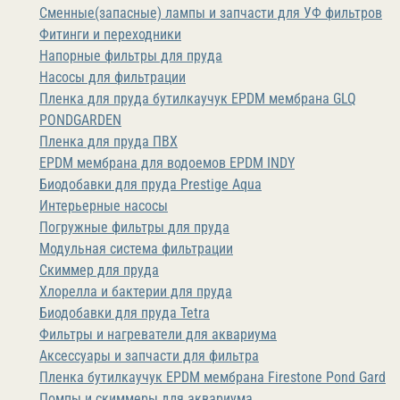
Сменные(запасные) лампы и запчасти для УФ фильтров
Фитинги и переходники
Напорные фильтры для пруда
Насосы для фильтрации
Пленка для пруда бутилкаучук EPDM мембрана GLQ
PONDGARDEN
Пленка для пруда ПВХ
EPDM мембрана для водоемов EPDM INDY
Биодобавки для пруда Prestige Aqua
Интерьерные насосы
Погружные фильтры для пруда
Модульная система фильтрации
Скиммер для пруда
Хлорелла и бактерии для пруда
Биодобавки для пруда Tetra
Фильтры и нагреватели для аквариума
Аксессуары и запчасти для фильтра
Пленка бутилкаучук EPDM мембрана Firestone Pond Gard
Помпы и скиммеры для аквариума