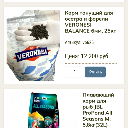
Корм тонущий для
осетра и форели
VERONESI
BALANCE 6мм, 25кг
Артикул:
vb625
Цена:
12 200 руб
Купить
Плавающий
корм для
рыб JBL
ProPond All
Seasons М,
5,8кг(32L)