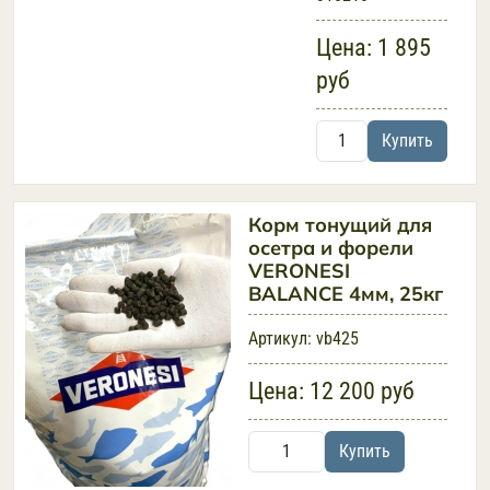
Цена:
1 895
руб
Купить
Корм тонущий для
осетра и форели
VERONESI
BALANCE 4мм, 25кг
Артикул:
vb425
Цена:
12 200 руб
Купить