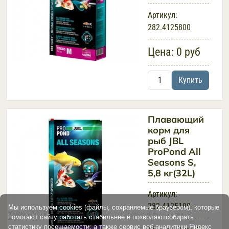
Артикул:
282.4125800
Цена:
0 руб
Купить
Плавающий
корм для
рыб JBL
ProPond All
Seasons S,
5,8 кг(32L)
Артикул:
282.4125100
Мы используем cookies (файлы, сохраняемые браузером), которые
помогают сайту работать стабильнее и позволяютсобирать
статистику посещаемости, а также сервис веб-аналитики Яндекс