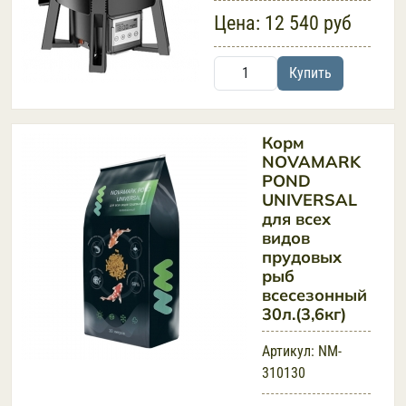
Цена:
12 540 руб
Купить
Корм
NOVAMARK
POND
UNIVERSAL
для всех
видов
прудовых
рыб
всесезонный
30л.(3,6кг)
Артикул:
NM-
310130