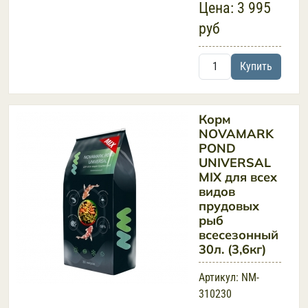
Цена:
3 995
руб
Купить
Корм
NOVAMARK
POND
UNIVERSAL
MIX для всех
видов
прудовых
рыб
всесезонный
30л. (3,6кг)
Артикул:
NM-
310230