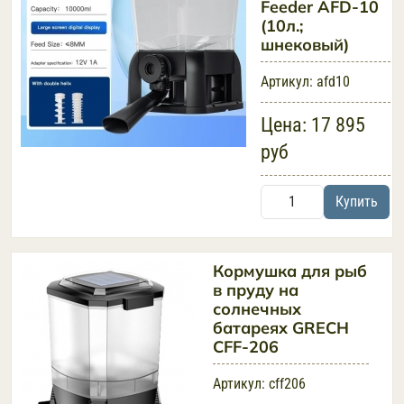
Feeder AFD-10
(10л.;
шнековый)
Артикул:
afd10
Цена:
17 895
руб
Купить
Кормушка для рыб
в пруду на
солнечных
батареях GRECH
CFF-206
Артикул:
cff206