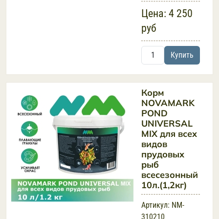
Цена:
4 250
руб
Купить
Корм
NOVAMARK
POND
UNIVERSAL
MIX для всех
видов
прудовых
рыб
всесезонный
10л.(1,2кг)
Артикул:
NM-
310210