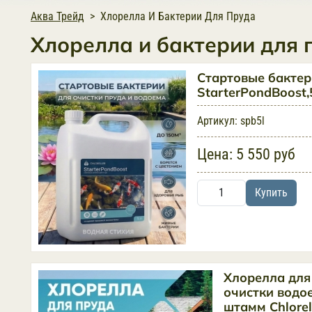
Аква Трейд
Хлорелла И Бактерии Для Пруда
Хлорелла и бактерии для 
Стартовые бакте
StarterPondBoost,
Артикул:
spb5l
Цена:
5 550 руб
Купить
Хлорелла для
очистки водо
штамм Chlorell