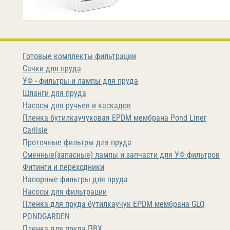
Готовые комплекты фильтрации
Сачки для пруда
УФ - фильтры и лампы для пруда
Шланги для пруда
Насосы для ручьев и каскадов
Пленка бутилкаучуковая EPDM мембрана Pond Liner
Carlisle
Проточные фильтры для пруда
Сменные(запасные) лампы и запчасти для УФ фильтров
Фитинги и переходники
Напорные фильтры для пруда
Насосы для фильтрации
Пленка для пруда бутилкаучук EPDM мембрана GLQ
PONDGARDEN
Пленка для пруда ПВХ