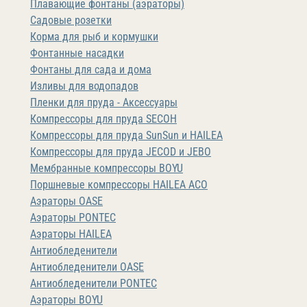
Плавающие фонтаны (аэраторы)
Садовые розетки
Корма для рыб и кормушки
Фонтанные насадки
Фонтаны для сада и дома
Изливы для водопадов
Пленки для пруда - Аксессуары
Компрессоры для пруда SECOH
Компрессоры для пруда SunSun и HAILEA
Компрессоры для пруда JECOD и JEBO
Мембранные компрессоры BOYU
Поршневые компрессоры HAILEA ACO
Аэраторы OASE
Аэраторы PONTEC
Аэраторы HAILEA
Антиобледенители
Антиобледенители OASE
Антиобледенители PONTEC
Аэраторы BOYU