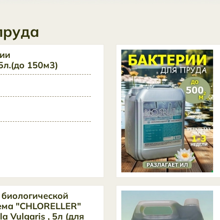
пруда
рии
5л.(до 150м3)
 биологической
ема "CHLORELLER"
a Vulgaris , 5л (для