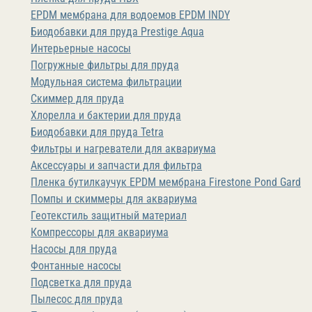
EPDM мембрана для водоемов EPDM INDY
Биодобавки для пруда Prestige Aqua
Интерьерные насосы
Погружные фильтры для пруда
Модульная система фильтрации
Скиммер для пруда
Хлорелла и бактерии для пруда
Биодобавки для пруда Tetra
Фильтры и нагреватели для аквариума
Аксессуары и запчасти для фильтра
Пленка бутилкаучук EPDM мембрана Firestone Pond Gard
Помпы и скиммеры для аквариума
Геотекстиль защитный материал
Компрессоры для аквариума
Насосы для пруда
Фонтанные насосы
Подсветка для пруда
Пылесос для пруда