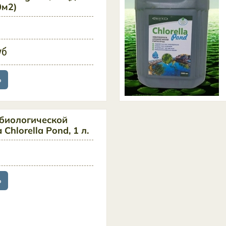
0м2)
уб
ь
 биологической
Chlorella Pond, 1 л.
ь