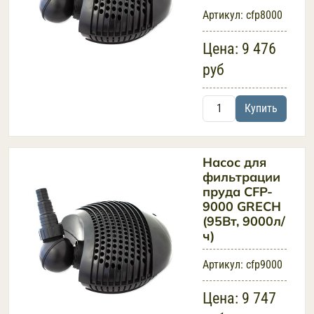
Артикул:
cfp8000
Цена:
9 476
руб
Купить
Насос для
фильтрации
пруда CFP-
9000 GRECH
(95Вт, 9000л/
ч)
Артикул:
cfp9000
Цена:
9 747