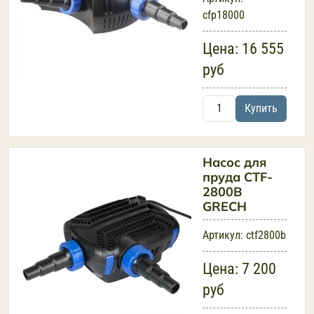
cfp18000
Цена:
16 555
руб
Купить
Насос для
пруда CTF-
2800B
GRECH
Артикул:
ctf2800b
Цена:
7 200
руб