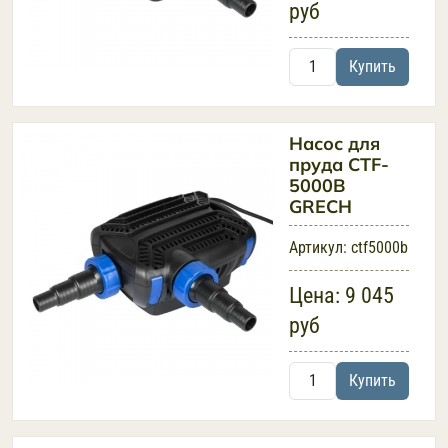
руб
Купить
Насос для
пруда CTF-
5000B
GRECH
Артикул:
ctf5000b
Цена:
9 045
руб
Купить