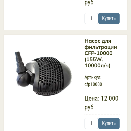
руб
Купить
Насос для
фильтрации
CFP-10000
(155W,
10000л/ч)
Артикул:
cfp10000
Цена:
12 000
руб
Купить