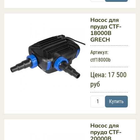
Насос для
пруда CTF-
18000B
GRECH
Артикул:
ctf18000b
Цена:
17 500
руб
Купить
Насос для
пруда CTF-
20000B