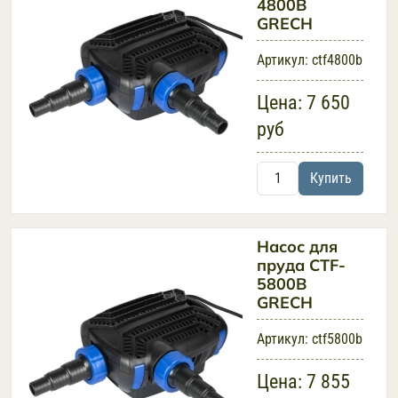
4800B
GRECH
Артикул:
ctf4800b
Цена:
7 650
руб
Купить
Насос для
пруда CTF-
5800B
GRECH
Артикул:
ctf5800b
Цена:
7 855