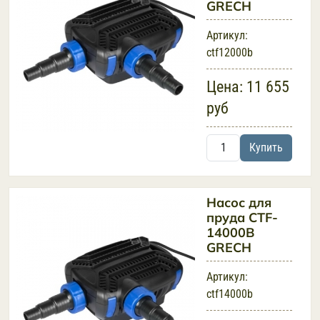
GRECH
Артикул:
ctf12000b
Цена:
11 655
руб
Купить
Насос для
пруда CTF-
14000B
GRECH
Артикул:
ctf14000b