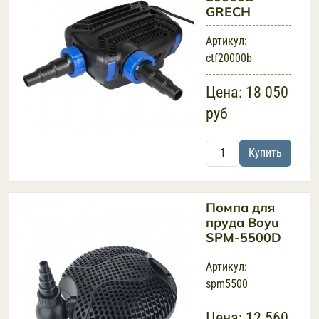
GRECH
Артикул:
ctf20000b
Цена:
18 050
руб
Купить
Помпа для
пруда Boyu
SPM-5500D
Артикул:
spm5500
Цена:
12 560