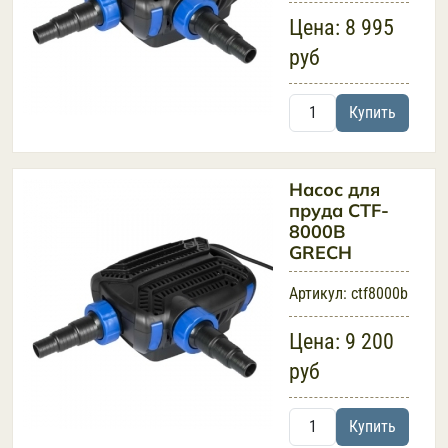
Цена:
8 995
руб
Купить
Насос для
пруда CTF-
8000B
GRECH
Артикул:
ctf8000b
Цена:
9 200
руб
Купить