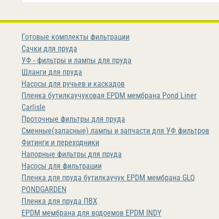
Готовые комплекты фильтрации
Сачки для пруда
УФ - фильтры и лампы для пруда
Шланги для пруда
Насосы для ручьев и каскадов
Пленка бутилкаучуковая EPDM мембрана Pond Liner
Carlisle
Проточные фильтры для пруда
Сменные(запасные) лампы и запчасти для УФ фильтров
Фитинги и переходники
Напорные фильтры для пруда
Насосы для фильтрации
Пленка для пруда бутилкаучук EPDM мембрана GLQ
PONDGARDEN
Пленка для пруда ПВХ
EPDM мембрана для водоемов EPDM INDY