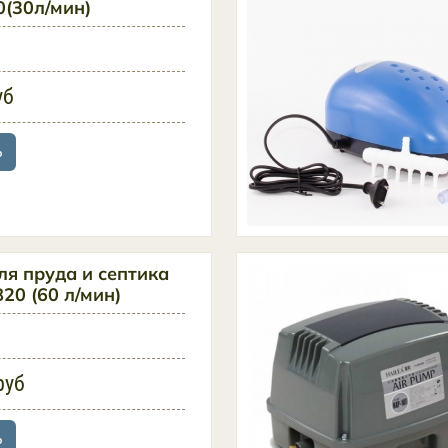
0(30л/мин)
уб
ь
ля пруда и септика
20 (60 л/мин)
руб
ь