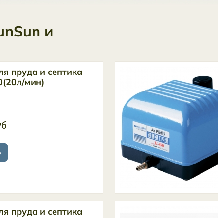
unSun и
ля пруда и септика
0(20л/мин)
уб
ь
ля пруда и септика