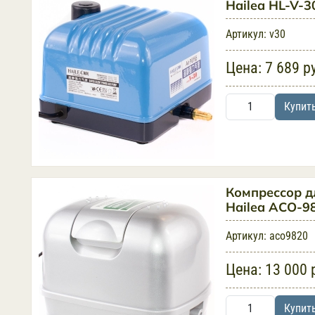
Hailea HL-V-3
Артикул:
v30
Цена:
7 689 р
Купит
Компрессор д
Hailea ACO-98
Артикул:
aco9820
Цена:
13 000 
Купит