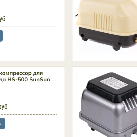
уб
компрессор для
уда HS-500 SunSun
руб
ь