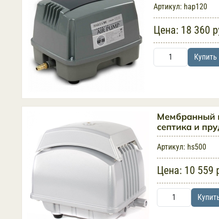
Артикул:
hap120
Цена:
18 360 р
Купить
Мембранный 
септика и пр
Артикул:
hs500
Цена:
10 559 
Купит