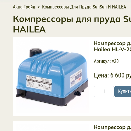
Аква Трейд
Компрессоры Для Пруда SunSun И HAILEA
Компрессоры для пруда S
HAILEA
Компрессор д
Hailea HL-V-2
Артикул:
v20
Цена:
6 600 р
Купит
Компрессор д