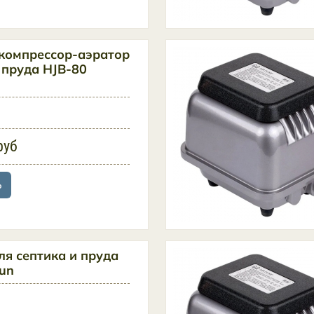
компрессор-аэратор
 пруда HJB-80
руб
ь
ля септика и пруда
un