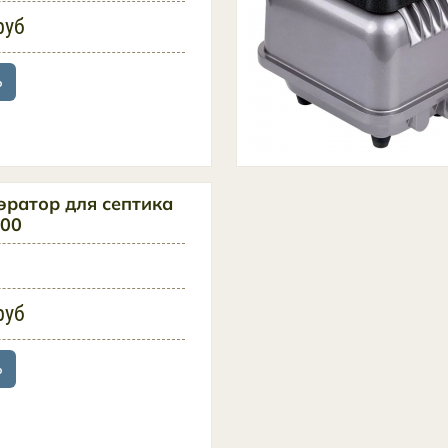
руб
ь
эратор для септика
200
руб
ь