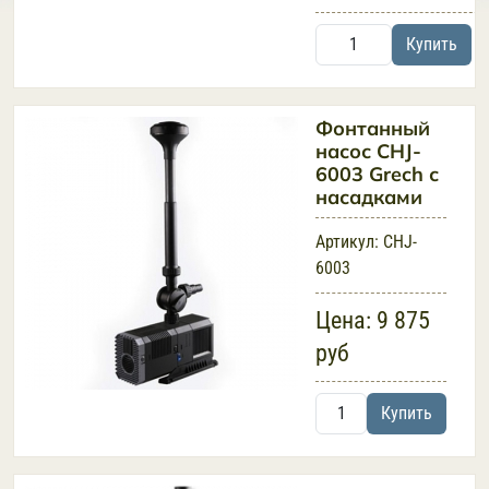
Купить
Фонтанный
насос CHJ-
6003 Grech с
насадками
Артикул:
CHJ-
6003
Цена:
9 875
руб
Купить