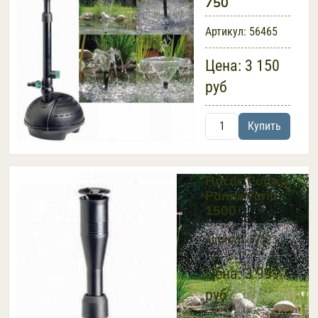
750
Артикул:
56465
Цена:
3 150
руб
Купить
Насос Pontec
PondoVario
1500
Артикул:
57123
Цена:
3 999
руб