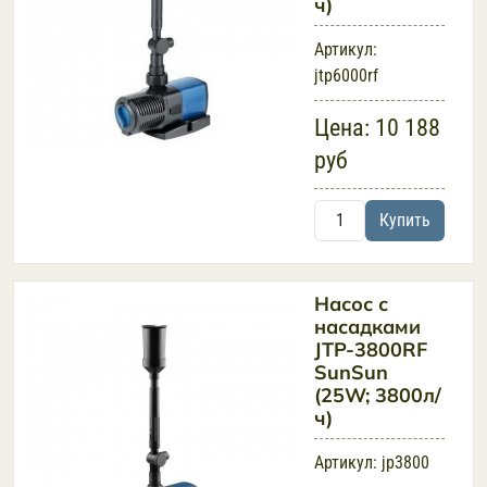
ч)
Артикул:
jtp6000rf
Цена:
10 188
руб
Купить
Насос с
насадками
JTP-3800RF
SunSun
(25W; 3800л/
ч)
Артикул:
jp3800