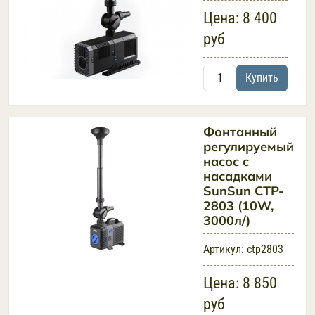
Цена:
8 400
руб
Купить
Фонтанный
регулируемый
насос с
насадками
SunSun CTP-
2803 (10W,
3000л/)
Артикул:
ctp2803
Цена:
8 850
руб