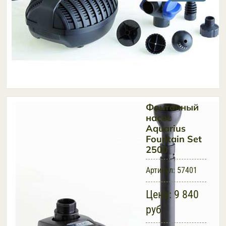
Фонтанный
насос
Aquarius
Fountain Set
2500
Артикул:
57401
Цена:
9 840
руб