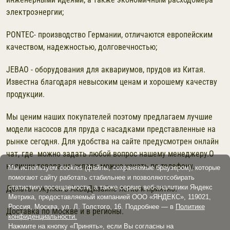
электроэнергии;
PONTEC- производство Германии, отличаются европейским
качеством, надежностью, долговечностью;
JEBAO - оборудования для аквариумов, прудов из Китая.
Известна благодаря невысоким ценам и хорошему качеству
продукции.
Мы ценим наших покупателей поэтому предлагаем лучшие
модели насосов для пруда с насадками представленные на
рынке сегодня. Для удобства на сайте предусмотрен онлайн
чат, где можно задать любой вопрос нашему менеджеру.О
наличии товара на складе можно узнать по телефону.
Мы используем cookies (файлы, сохраняемые браузером), которые
помогают сайту работать стабильнее и позволяютсобирать
статистику посещаемости, а также сервис веб-аналитики Яндекс
Делать покупки в АкваДизайне легко и приятно.
Метрика, предоставляемый компанией ООО «ЯНДЕКС», 119021,
Россия, Москва, ул. Л. Толстого, 16. Подробнее — в
Политике
Доставка по Москве и в регионы.
конфиденциальности.
Нажмите на кнопку «Принять», если Вы согласны на