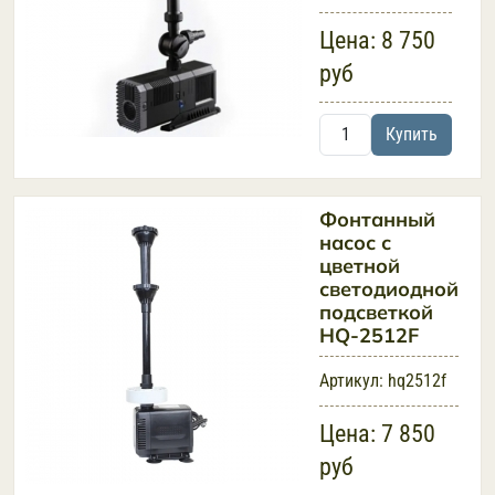
Цена:
8 750
руб
Купить
Фонтанный
насос с
цветной
светодиодной
подсветкой
HQ-2512F
Артикул:
hq2512f
Цена:
7 850
руб