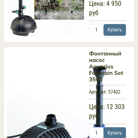
Цена:
4 950
руб
Купить
Фонтанный
насос
Aquarius
Fountain Set
3500
Артикул:
57402
Цена:
12 303
руб
Купить