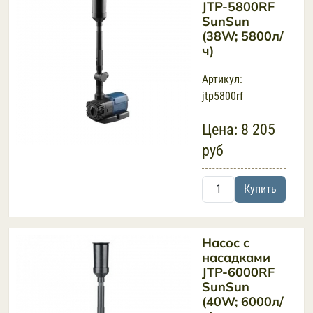
JTP-5800RF
SunSun
(38W; 5800л/
ч)
Артикул:
jtp5800rf
Цена:
8 205
руб
Купить
Насос с
насадками
JTP-6000RF
SunSun
(40W; 6000л/