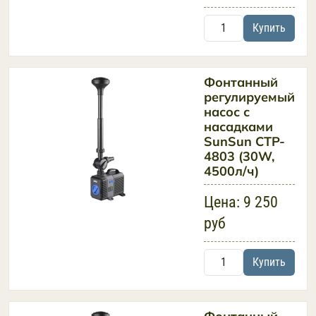
Купить
Фонтанный
регулируемый
насос с
насадками
SunSun CTP-
4803 (30W,
4500л/ч)
Цена:
9 250
руб
Купить