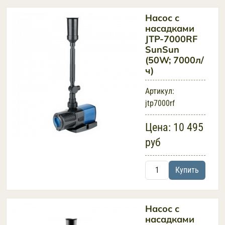
Насос с
насадками
JTP-7000RF
SunSun
(50W; 7000л/
ч)
Артикул:
jtp7000rf
Цена:
10 495
руб
Купить
Насос с
насадками