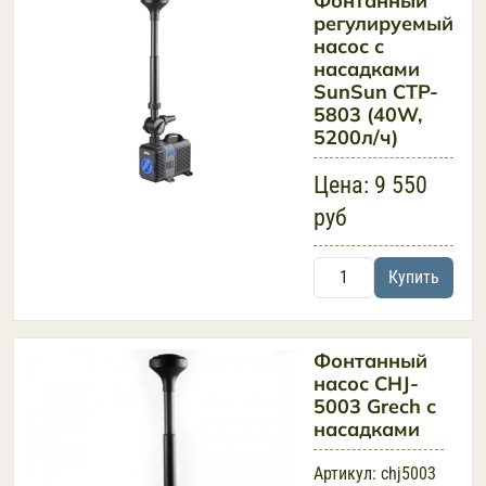
Фонтанный
регулируемый
насос с
насадками
SunSun CTP-
5803 (40W,
5200л/ч)
Цена:
9 550
руб
Купить
Фонтанный
насос CHJ-
5003 Grech с
насадками
Артикул:
chj5003