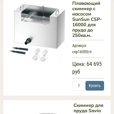
Плавающий
скиммер с
насосом
SunSun CSP-
16000 для
пруда до
250кв.м.
Артикул:
csp16000/n
Цена:
64 695
руб
Купить
Скиммер для
пруда Savio