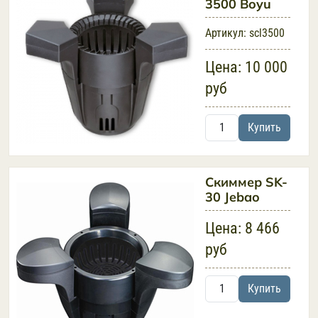
3500 Boyu
Артикул:
scl3500
Цена:
10 000
руб
Купить
Скиммер SK-
30 Jebao
Цена:
8 466
руб
Купить