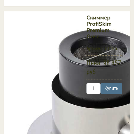
Скиммер
ProfiSkim
Premium
Oase
Артикул:
51185
Цена:
98 857
руб
Купить