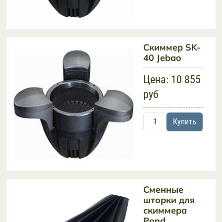
Скиммер SK-
40 Jebao
Цена:
10 855
руб
Купить
Сменные
шторки для
скиммера
Pond