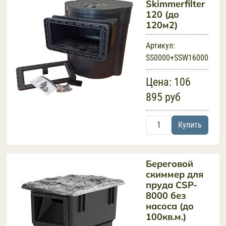
Skimmerfilter
120 (до
120м2)
Артикул:
SS0000+SSW16000
Цена:
106
895 руб
Купить
Береговой
скиммер для
пруда CSP-
8000 без
насоса (до
100кв.м.)