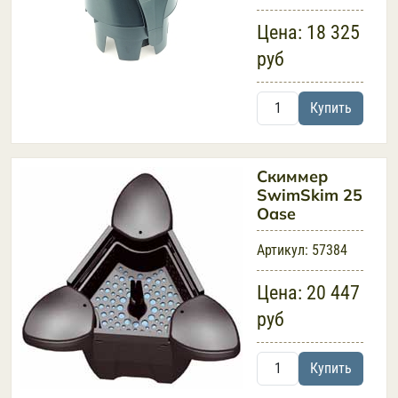
Цена:
18 325
руб
Купить
Скиммер
SwimSkim 25
Oase
Артикул:
57384
Цена:
20 447
руб
Купить