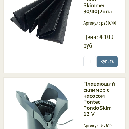
Skimmer
30/40(2шт.)
Артикул:
ps30/40
Цена:
4 100
руб
Купить
Плавающий
скиммер с
насосом
Pontec
PondoSkim
12 V
Артикул:
57512