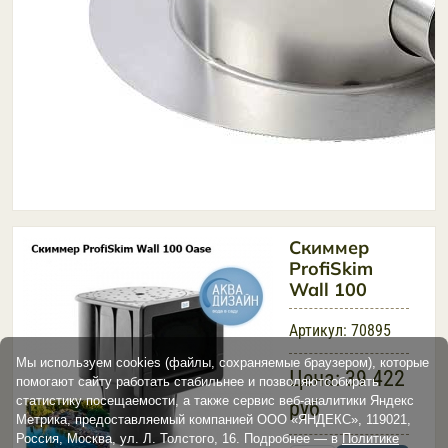
Скиммер
ProfiSkim
Wall 100
Артикул:
70895
Мы используем cookies (файлы, сохраняемые браузером), которые
Цена:
39 422
помогают сайту работать стабильнее и позволяютсобирать
статистику посещаемости, а также сервис веб-аналитики Яндекс
руб
Метрика, предоставляемый компанией ООО «ЯНДЕКС», 119021,
Россия, Москва, ул. Л. Толстого, 16. Подробнее — в
Политике