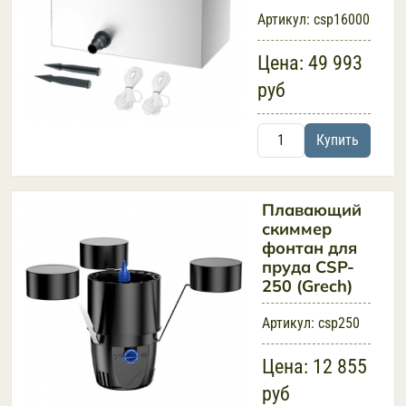
Артикул:
csp16000
Цена:
49 993
руб
Купить
Плавающий
скиммер
фонтан для
пруда CSP-
250 (Grech)
Артикул:
csp250
Цена:
12 855
руб