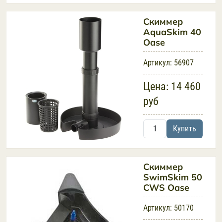
Скиммер
AquaSkim 40
Oase
Артикул:
56907
Цена:
14 460
руб
Купить
Скиммер
SwimSkim 50
CWS Oase
Артикул:
50170