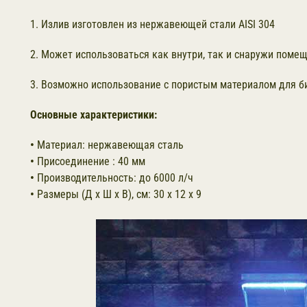
1. Излив изготовлен из нержавеющей стали AISI 304
2. Может использоваться как внутри, так и снаружи поме
3. Возможно использование с пористым материалом для би
Основные характеристики:
•
Материал:
нержавеющая сталь
•
Присоединение :
40 мм
•
Производительность:
до
6000 л/ч
•
Размеры (Д x Ш х В), см:
30 х 12 х 9