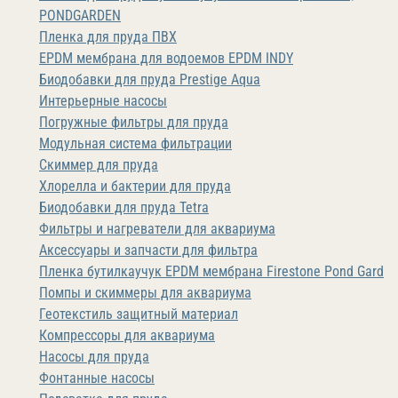
PONDGARDEN
Пленка для пруда ПВХ
EPDM мембрана для водоемов EPDM INDY
Биодобавки для пруда Prestige Aqua
Интерьерные насосы
Погружные фильтры для пруда
Модульная система фильтрации
Скиммер для пруда
Хлорелла и бактерии для пруда
Биодобавки для пруда Tetra
Фильтры и нагреватели для аквариума
Аксессуары и запчасти для фильтра
Пленка бутилкаучук EPDM мембрана Firestone Pond Gard
Помпы и скиммеры для аквариума
Геотекстиль защитный материал
Компрессоры для аквариума
Насосы для пруда
Фонтанные насосы