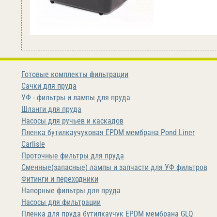
Готовые комплекты фильтрации
Сачки для пруда
УФ - фильтры и лампы для пруда
Шланги для пруда
Насосы для ручьев и каскадов
Пленка бутилкаучуковая EPDM мембрана Pond Liner
Carlisle
Проточные фильтры для пруда
Сменные(запасные) лампы и запчасти для УФ фильтров
Фитинги и переходники
Напорные фильтры для пруда
Насосы для фильтрации
Пленка для пруда бутилкаучук EPDM мембрана GLQ