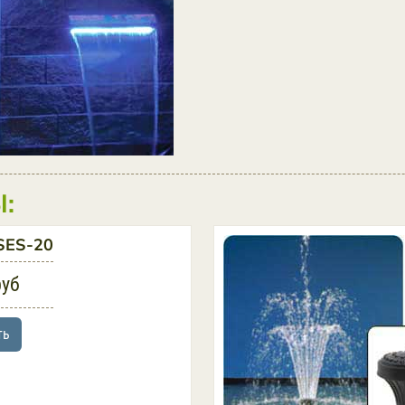
:
SES-20
руб
ть