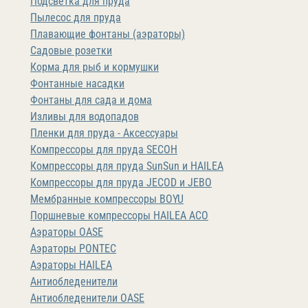
Подсветка для пруда
Пылесос для пруда
Плавающие фонтаны (аэраторы)
Садовые розетки
Корма для рыб и кормушки
Фонтанные насадки
Фонтаны для сада и дома
Изливы для водопадов
Пленки для пруда - Аксессуары
Компрессоры для пруда SECOH
Компрессоры для пруда SunSun и HAILEA
Компрессоры для пруда JECOD и JEBO
Мембранные компрессоры BOYU
Поршневые компрессоры HAILEA ACO
Аэраторы OASE
Аэраторы PONTEC
Аэраторы HAILEA
Антиобледенители
Антиобледенители OASE