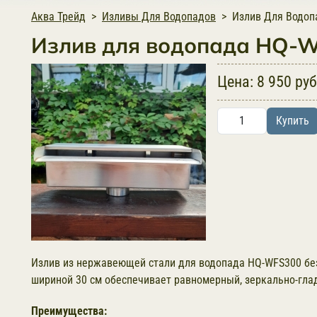
Аква Трейд
Изливы Для Водопадов
Излив Для Водоп
Излив для водопада HQ-W
Цена:
8 950 руб
Купить
Излив из нержавеющей стали для водопада
HQ-WFS300 бе
шириной 30 см обеспечивает равномерный, зеркально-глад
Преимущества: