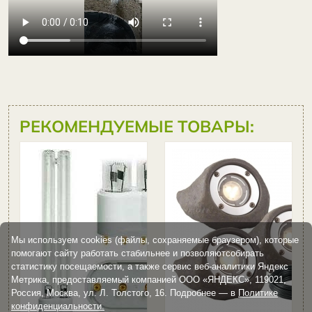
РЕКОМЕНДУЕМЫЕ ТОВАРЫ:
Сменная
УФ-лампа
36W Jebao
Цена:
2
150 руб
Мы используем cookies (файлы, сохраняемые браузером), которые
помогают сайту работать стабильнее и позволяютсобирать
статистику посещаемости, а также сервис веб-аналитики Яндекс
Купить
Метрика, предоставляемый компанией ООО «ЯНДЕКС», 119021,
Россия, Москва, ул. Л. Толстого, 16. Подробнее — в
Политике
конфиденциальности.