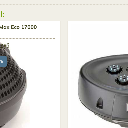
:
Max Eco 17000
 руб
ть