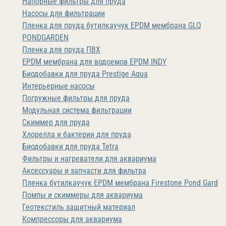
Напорные фильтры для пруда
Насосы для фильтрации
Пленка для пруда бутилкаучук EPDM мембрана GLQ
PONDGARDEN
Пленка для пруда ПВХ
EPDM мембрана для водоемов EPDM INDY
Биодобавки для пруда Prestige Aqua
Интерьерные насосы
Погружные фильтры для пруда
Модульная система фильтрации
Скиммер для пруда
Хлорелла и бактерии для пруда
Биодобавки для пруда Tetra
Фильтры и нагреватели для аквариума
Аксессуары и запчасти для фильтра
Пленка бутилкаучук EPDM мембрана Firestone Pond Gard
Помпы и скиммеры для аквариума
Геотекстиль защитный материал
Компрессоры для аквариума