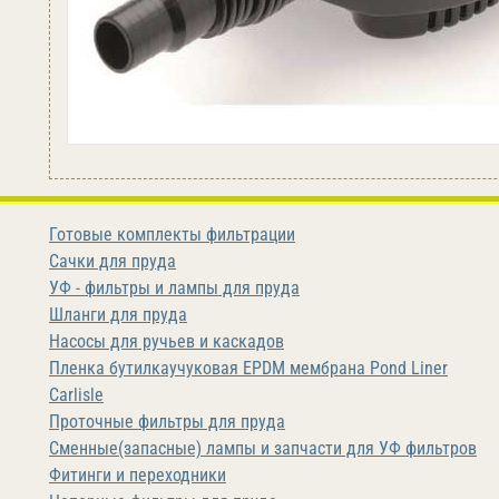
Готовые комплекты фильтрации
Сачки для пруда
УФ - фильтры и лампы для пруда
Шланги для пруда
Насосы для ручьев и каскадов
Пленка бутилкаучуковая EPDM мембрана Pond Liner
Carlisle
Проточные фильтры для пруда
Сменные(запасные) лампы и запчасти для УФ фильтров
Фитинги и переходники