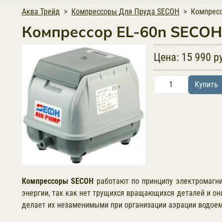
Аква Трейд
Компрессоры Для Пруда SECOH
Компресс
Компрессор EL-60n SECOH
Цена:
15 990 р
Купить
Компрессоры SECOH
работают по принципу электромагни
энергии, так как нет трущихся вращающихся деталей и он
делает их незаменимыми при организации аэрации водоема