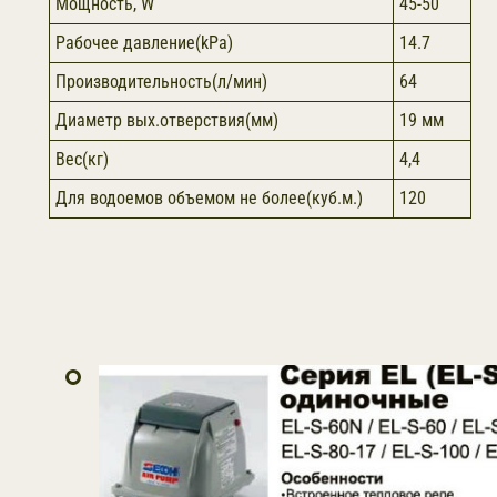
Мощность, W
45-50
Рабочее давление(kPa)
14.7
Производительность(л/мин)
64
Диаметр вых.отверствия(мм)
19 мм
Вес(кг)
4,4
Для водоемов объемом не более(куб.м.)
120