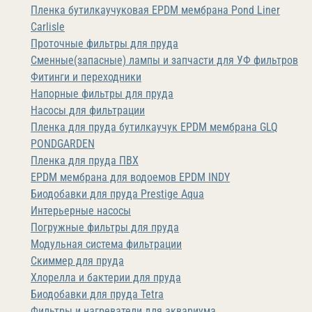
Пленка бутилкаучуковая EPDM мембрана Pond Liner
Carlisle
Проточные фильтры для пруда
Сменные(запасные) лампы и запчасти для УФ фильтров
Фитинги и переходники
Напорные фильтры для пруда
Насосы для фильтрации
Пленка для пруда бутилкаучук EPDM мембрана GLQ
PONDGARDEN
Пленка для пруда ПВХ
EPDM мембрана для водоемов EPDM INDY
Биодобавки для пруда Prestige Aqua
Интерьерные насосы
Погружные фильтры для пруда
Модульная система фильтрации
Скиммер для пруда
Хлорелла и бактерии для пруда
Биодобавки для пруда Tetra
Фильтры и нагреватели для аквариума