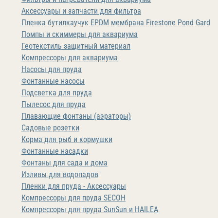
Аксессуары и запчасти для фильтра
Пленка бутилкаучук EPDM мембрана Firestone Pond Gard
Помпы и скиммеры для аквариума
Геотекстиль защитный материал
Компрессоры для аквариума
Насосы для пруда
Фонтанные насосы
Подсветка для пруда
Пылесос для пруда
Плавающие фонтаны (аэраторы)
Садовые розетки
Корма для рыб и кормушки
Фонтанные насадки
Фонтаны для сада и дома
Изливы для водопадов
Пленки для пруда - Аксессуары
Компрессоры для пруда SECOH
Компрессоры для пруда SunSun и HAILEA