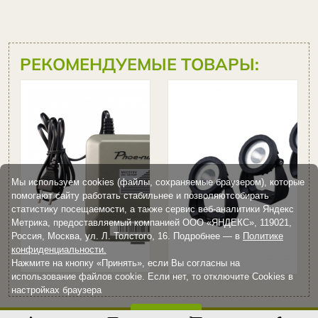
РЕКОМЕНДУЕМЫЕ ТОВАРЫ:
Компрессор
Secoh
Phoe-nix
MKC-510V
Цена:
8 790
Мы используем cookies (файлы, сохраняемые браузером), которые
руб
помогают сайту работать стабильнее и позволяютсобирать
статистику посещаемости, а также сервис веб-аналитики Яндекс
Метрика, предоставляемый компанией ООО «ЯНДЕКС», 119021,
Купить
Россия, Москва, ул. Л. Толстого, 16. Подробнее — в
Политике
конфиденциальности.
Нажмите на кнопку «Принять», если Вы согласны на
использование файлов cookie. Если нет, то отключите Cookies в
настройках браузера
Принять